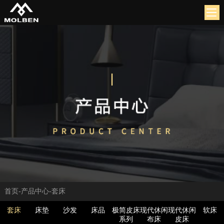
首页
-
产品中心
-
套床
套床
床垫
沙发
床品
极简皮床
现代休闲
现代休闲
软床
系列
布床
皮床