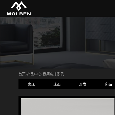
首页
-
产品中心
-
极简皮床系列
套床
床垫
沙发
床品